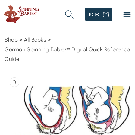
Skip to
content
CART
$0.00
Shop
>
All Books
>
German Spinning Babies® Digital Quick Reference
Guide
Skip to
product
information