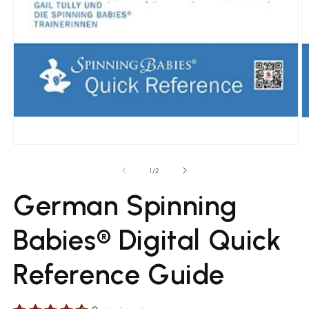
O
m
2
Open
in
media
m
1
of
1
/
2
in
modal
German Spinning
Babies® Digital Quick
Reference Guide