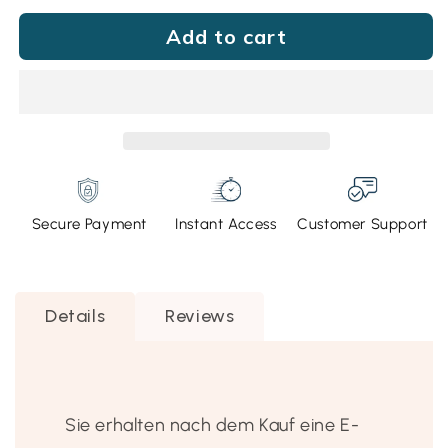
for
for
Add to cart
German
German
Spinning
Spinning
Babies®
Babies®
Digital
Digital
Quick
Quick
Reference
Reference
Guide
Guide
Secure Payment
Instant Access
Customer Support
Details
Reviews
Sie erhalten nach dem Kauf eine E-